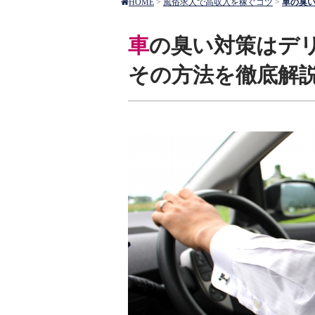
HOME
>
風俗求人で高収入を稼ぐコツ
>
車の臭
車の臭い対策はデリヘル送迎ドライバーの責務。
その方法を徹底解