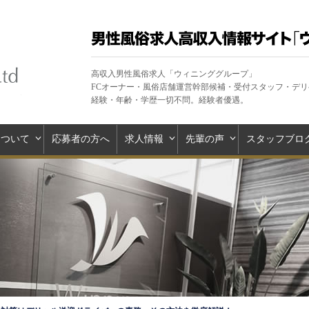
高収入男性風俗求人「ウィニンググループ」
FCオーナー・風俗店舗運営幹部候補・受付スタッフ・デ
経験・年齢・学歴一切不問。経験者優遇。
について
応募者の方へ
求人情報
先輩の声
スタッフブロ