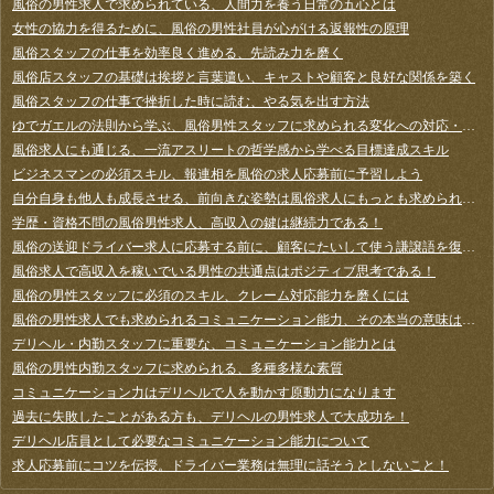
風俗の男性求人で求められている、人間力を養う日常の五心とは
女性の協力を得るために、風俗の男性社員が心がける返報性の原理
風俗スタッフの仕事を効率良く進める、先読み力を磨く
風俗店スタッフの基礎は挨拶と言葉遣い、キャストや顧客と良好な関係を築く
風俗スタッフの仕事で挫折した時に読む、やる気を出す方法
ゆでガエルの法則から学ぶ、風俗男性スタッフに求められる変化への対応・察知力とは
風俗求人にも通じる、一流アスリートの哲学感から学べる目標達成スキル
ビジネスマンの必須スキル、報連相を風俗の求人応募前に予習しよう
自分自身も他人も成長させる、前向きな姿勢は風俗求人にもっとも求められる資質？
学歴・資格不問の風俗男性求人、高収入の鍵は継続力である！
風俗の送迎ドライバー求人に応募する前に、顧客にたいして使う謙譲語を復習しよう
風俗求人で高収入を稼いでいる男性の共通点はポジティブ思考である！
風俗の男性スタッフに必須のスキル、クレーム対応能力を磨くには
風俗の男性求人でも求められるコミュニケーション能力、その本当の意味は対話力である
デリヘル・内勤スタッフに重要な、コミュニケーション能力とは
風俗の男性内勤スタッフに求められる、多種多様な素質
コミュニケーション力はデリヘルで人を動かす原動力になります
過去に失敗したことがある方も、デリヘルの男性求人で大成功を！
デリヘル店員として必要なコミュニケーション能力について
求人応募前にコツを伝授。ドライバー業務は無理に話そうとしないこと！