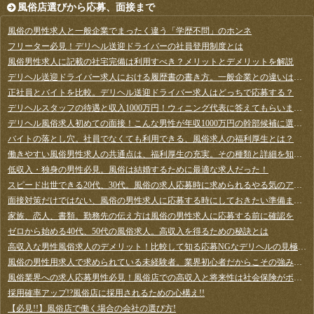
風俗店選びから応募、面接まで
風俗の男性求人と一般企業でまったく違う「学歴不問」のホンネ
フリーター必見！デリヘル送迎ドライバーの社員登用制度とは
風俗男性求人に記載の社宅完備は利用すべき？メリットとデメリットを解説
デリヘル送迎ドライバー求人における履歴書の書き方。一般企業との違いは何？
正社員とバイトを比較。デリヘル送迎ドライバー求人はどっちで応募する？
デリヘルスタッフの待遇と収入1000万円！ウィニング代表に答えてもらいました
デリヘル風俗求人初めての面接！こんな男性が年収1000万円の幹部候補に選ばれます
バイトの落とし穴。社員でなくても利用できる、風俗求人の福利厚生とは？
働きやすい風俗男性求人の共通点は、福利厚生の充実。その種類と詳細を知ろう
低収入・独身の男性必見。風俗は結婚するために最適な求人だった！
スピード出世できる20代、30代。風俗の求人応募時に求められるやる気のアピール方法とは
面接対策だけではない、風俗の男性求人に応募する時にしておきたい準備まとめ
家族、恋人、書類。勤務先の伝え方は風俗の男性求人に応募する前に確認を
ゼロから始める40代、50代の風俗求人。高収入を得るための秘訣とは
高収入な男性風俗求人のデメリット！比較して知る応募NGなデリヘルの見極め方
風俗の男性用求人で求められている未経験者。業界初心者だからこその強みとは
風俗業界への求人応募男性必見！風俗店での高収入と将来性は社会保険がポイント
採用確率アップ!?風俗店に採用されるための心構え!!
【必見!!】風俗店で働く場合の会社の選び方!