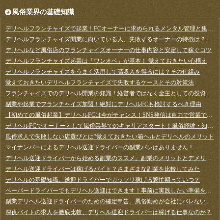
風俗業界の基礎知識
デリヘルフランチャイズで起業！FCオーナーに求められるメンタル管理と集客のコツ
デリヘルフランチャイズ開業に向いている人、失敗するオーナーの特徴は？成功事例と失敗事例
デリヘルなど風俗店のフランチャイズオーナーの仕事内容と安定して稼ぐコツ
デリヘルフランチャイズ起業は「ワンオペ」が基本！ 覚えておきたい心構え
デリヘルフランチャイズをうまく活用して高収入を得るには？その仕組み
覚えておきたいデリヘルフランチャイズで失敗するケースとその対策法
フランチャイズでのデリヘル開業の知識！経営者ではなく金主としての投資で知っておきたいこと
副業や起業でフランチャイズ加盟！絶対にデリヘルFCも検討するべき理由
【初めての風俗起業】デリヘルFCは今がチャンス！SNS発信は自力で営業できるブルーオーシャン
デリヘルFCでオーナーとして風俗業界でのキャリアスタート！風俗経験・知識はゼロで大丈夫？
風俗求人で失敗しない店選びとは?覚えておきたい箱ヘルとデリヘルのメリット
マイナンバーによるデリヘル送迎ドライバーの副業バレはありません！
デリヘル送迎ドライバーから始める副業のススメ。副業のメリットとデメリットとは
デリヘル送迎ドライバーは稼げるバイト？さまざまな副業を比較してみた
デリヘルの基礎知識。送迎ドライバーでガッツリ稼げる繁忙期っていつ？
ペーパードライバーでもデリヘル送迎はできます！事前に実践したい準備を徹底解説
副業デリヘル送迎ドライバーのための確定申告。風俗勤めが会社にバレない、節税に効く方法は？
深夜バイトの求人を徹底比較、デリヘル送迎ドライバーは稼げる仕事なのか？