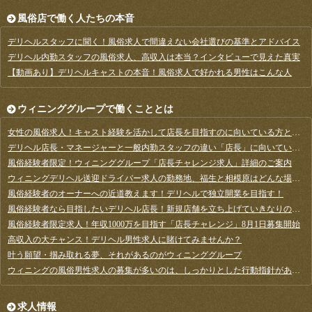
風俗店で働く人たちの本音
デリヘルスタッフに聞く！風俗求人で間違えない会社選びの基準とアドバイス
デリヘル内勤スタッフの風俗求人、高収入は本当？インタビューで見えた真実
【動画あり】デリヘルキャストの本音！風俗求人で好かれる男性はこんな人
ウィニンググループで働くこととは
女性の風俗求人！キャスト経験を活かして店長を目指すのに向いている方とか？
デリヘル店長・マネージャーと一般内勤スタッフの違い「店長」に向いている人とは？
風俗経験者限定！ウィニンググループ「店長チャレンジ求人」詳細のご案内
ウィニングデリヘル送迎ドライバー求人の勤務地、福生と相模原はどんな場所？
風俗経験者のオーナーへの近道教えます！デリヘルで独立開業を目指す！
風俗経験者なら目指したいデリヘル店長！新規店舗を立ち上げていきなりの高収入にチャレンジ
風俗経験者限定求人！年収1000万を目指す「店長チャレンジ」8月1日募集開始
高収入の大チャンス！デリヘル男性求人に賭けてみませんか？
叶う願望・掴み取れる夢、それがあるのがウィニンググループ
ウィニングの風俗男性求人の募集が多いのは、しっかりとした行動指針があるから
求人情報