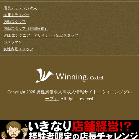
店長チャレンジ求人
送迎ドライバー
内勤スタッフ
内勤スタッフ（幹部候補）
WEBエンジニア・デザイナー・SEOスタッフ
カメラマン
女性内勤スタッフ
Copyright 2026
男性風俗求人高収入情報サイト「ウィニンググル
ープ」
.All rights reserved.