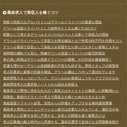
風俗求人で高収入を稼ぐコツ
気軽で高収入なアルバイトにはデリヘルドライバーが最適な理由
デリヘル送迎ドライバーとして給料をたくさん稼ぐ3つのコツ
副業として考えるデリヘルドリバーのメリットは多い？高収入の理由
デリヘルドライバーとして高収入を得る秘訣とは？年収1000万円を目指すコツ
デリヘル風俗で店長として高収入を目指すなら持っておきたい資格とスキル
長時間の運転でも安心、熟練デリヘル送迎ドライバーの疲労対策法
車の臭い対策はデリヘル送迎ドライバーの責務。その方法を徹底解説！
常連を増やせ！デリヘル未経験者の不安を払拭する、男性スタッフの接客術
求人応募前に顧客の目線を確認。デリヘル嬢はこうやって選ばれています
風俗男性スタッフのノウハウ。デリヘルのお客様はこうやってラブホテルを選んでいます
風俗男性求人の選択肢！バイトから始める高収入
風俗求人で男性に求められもの！高収入はキャストとの徹底した距離感から
段階別、風俗のドライバー求人で高収入を稼ぐためのスキルまとめ
風俗送迎ドライバー必見。女性からの評価をアップさせる車内環境整備
風俗求人男性にコミュニケーション能力は必要なスキル？いえ、適応力が全てを解決します
風俗求人に応募する前に予習する、女性との関係を築く観察力とは
求人応募後の新人時代から意識する、風俗店運営で必須となる問題解決能力