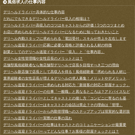
風俗求人の仕事内容
デリヘルドライバー具体的な仕事内容
だれにでもできるデリヘルドライバー収入の相場は？
デリヘルドライバー高収入のコツはキャストからの評価！5つのコツまとめ
お店に求められるデリヘルドライバーになるために知っておきたいこと
デリヘル内勤スタッフに求められる「電話受付」スキルが売上を左右します
デリヘル送迎ドライバー応募に必要な資格と評価される人材の特徴
副業としてのデリヘル送迎ドライバー「収入」と「仕事内容」
デリヘル女性管理職や女性店長のメリットとは？
店舗型風俗経験者なら無店舗型デリヘルで店長を目指すべき三つの理由
デリヘル新店舗で店長として高収入を得る！風俗経験者「求められる人材になる方法」
業界経験者の女性店長が増えるデリヘルの求人募集！メリットやデメリットは？
デリヘル送迎ドライバーに求められる対応力「新規客の対応と部屋チェック」
デリヘル送迎ドライバーの仕事「一般職」と異なるところは？アドバイスなど
デリヘル送迎ドライバーとしてキャストとの接し方「コンビニに寄るのも基本連絡」する理由
デリヘル送迎ドライバーはキャストとの会話は禁止？その理由は「管理」
デリヘル送迎ドライバーから内勤管理職へのステップアップは現実的な選択肢
デリヘル送迎ドライバー実際の仕事の流れ
デリヘル送迎ドライバーの仕事はキャストとのコミュニケーションが最重要
デリヘル送迎ドライバーってどんな仕事？お客様の部屋チェックとは？