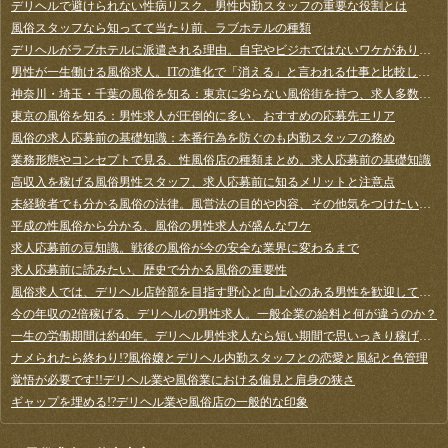
デリヘルで避けられない性病リスク、男性内勤スタッフの重要な役割とは
風俗スタッフなら知ってて当たり前、ラブホテルの種類
デリヘルがラブホテルに派遣される理由。自宅やビジホではないワケがあります
男性が一生働ける風俗求人。ITの進化で「消える」と言われる仕事と比較してみよう
神奈川・埼玉・千葉の風俗を知る：東京に劣らない風俗街を持つ、求人多数のエリア
東京の風俗を知る：男性求人が圧倒的に多い、おすすめの応募先エリア
風俗の求人応募前の基礎知識：本番行為を防ぐのも内勤スタッフの務め
業務形態やコンセプトで見る、性風俗店の種類まとめ。求人応募前の基礎知識
高収入を稼げる風俗男性スタッフ、求人応募前に知るメリットと注意点
未経験者でも分かる風俗の法律。風営法の目的や内容、その他気をつけたい法律など
平成の性風俗から分かる、風俗の男性求人が盛んなワケ
求人応募前の豆知識。戦後の風俗が今の安全な業界に変わるまで
求人応募前に読みたい、歴史で分かる風俗の重要性
風俗求人では、デリヘル店幹部を目指す野心と向上心のある男性を歓迎しています
今の年収の2倍稼げる、デリヘルの男性求人。一般企業の給料と何が違うのか？
一生の労働期間は約40年。デリヘル男性求人なら短い期間で思いっきり稼げます！
ナメられたら終わり!?風俗嬢とデリヘル内勤スタッフとの恋愛と風紀と色管理
覚悟が必要です!!デリヘル業や風俗業における偏見と肩身の狭さ
ギャップを埋める!?デリヘル業や風俗店の一般的な印象