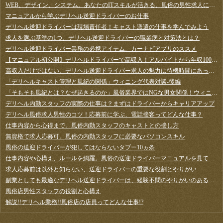
WEB、デザイン、システム。あなたのITスキルが活きる、風俗の男性求人に応募してみよう！
マニュアルから学ぶデリヘル送迎ドライバーのお仕事
デリヘル送迎ドライバーは現場責任者！キャスト派遣の仕事を学んでみよう
求人を選ぶ基準の1つ、デリヘル送迎ドライバーの職業病と対策法とは？
デリヘル送迎ドライバー業務の必携アイテム、カーナビアプリのススメ
【マニュアル初公開】デリヘルドライバーで高収入！アルバイトから年収1000万を目指す～基礎知識編
高収入だけではない、デリヘル送迎ドライバー求人の魅力は待機時間にあった！
「デリヘルキャスト管理と風紀の関係」ウィニング代表対談-後編
「そもそも風紀とは？なぜ起きるのか」風俗業界ではNGな男女関係！ウィニング代表対談-前編
デリヘル内勤スタッフの実際の仕事は？まずはドライバーからキャリアアップ
デリヘル風俗求人男性のコツ！応募前に学ぶ、電話接客ってどんな仕事？
仕事内容から心得まで。風俗内勤スタッフのキャストとの接し方
無資格で求人応募可。風俗の内勤スタッフに必要なパソコンスキル
風俗の送迎ドライバーが犯してはならないタブー10ヵ条
仕事内容や心構え、ルールを網羅。風俗の送迎ドライバーマニュアルを見てみよう
求人応募前は以外と知らない、送迎ドライバーの重要な役割とやりがい
副業としても最適なデリヘル送迎ドライバーは、経験不問のやりがいのある仕事
風俗店男性スタッフの役割と心構え
解説!!デリヘル業務!!風俗店の店員ってどんな仕事!?